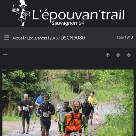
DSCN9080
166/1813
Accueil
/
Epouvan'trail 2015
/