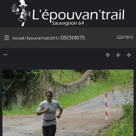
DSCN9075
222/1813
Accueil
/
Epouvan'trail 2015
/