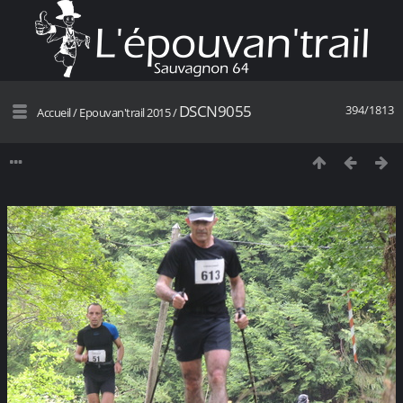
DSCN9055
394/1813
Accueil
/
Epouvan'trail 2015
/