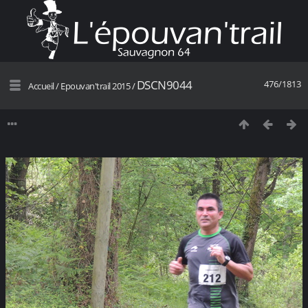
DSCN9044
476/1813
Accueil
/
Epouvan'trail 2015
/