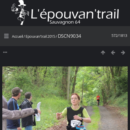
DSCN9034
572/1813
Accueil
/
Epouvan'trail 2015
/