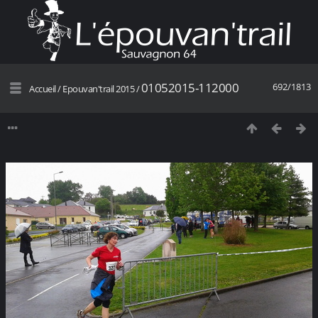
01052015-112000
692/1813
Accueil
/
Epouvan'trail 2015
/